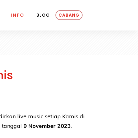
INFO
BLOG
CABANG
mis
irkan live music setiap Kamis di
i tanggal
9 November 2023
.