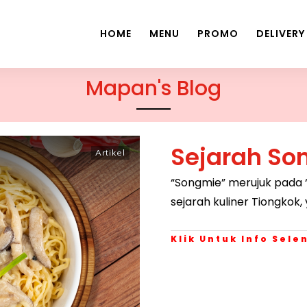
HOME
MENU
PROMO
DELIVERY
Mapan's Blog
Sejarah So
Artikel
“Songmie” merujuk pada
sejarah kuliner Tiongkok
Klik Untuk Info Sel