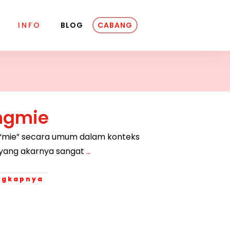
INFO
BLOG
CABANG
ngmie
 “mie” secara umum dalam konteks
, yang akarnya sangat
...
engkapnya